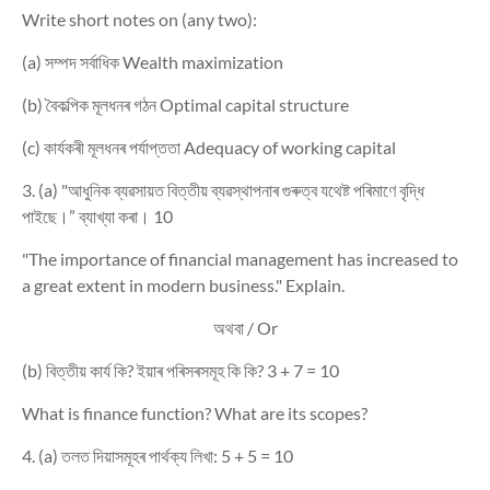
Write short notes on (any two):
(a)
সম্পদ
সৰ্বাধিক
Wealth maximization
(b)
বৈকল্পিক
মূলধনৰ
গঠন
Optimal capital structure
(c)
কাৰ্যকৰী
মূলধনৰ
পৰ্যাপ্ততা
Adequacy of working capital
3. (a) "
আধুনিক
ব্যৱসায়ত
বিত্তীয়
ব্যৱস্থাপনাৰ
গুৰুত্ব
যথেষ্ট
পৰিমাণে
বৃদ্ধি
পাইছে।
”
ব্যাখ্যা
কৰা।
10
"The importance of financial management has increased to
a great extent in modern business." Explain.
অথবা
/ Or
(b)
বিত্তীয়
কাৰ্য
কি
?
ইয়াৰ
পৰিসৰসমূহ
কি
কি
? 3 + 7 = 10
What is finance function? What are its scopes?
4. (a)
তলত
দিয়াসমূহৰ
পাৰ্থক্য
লিখা
: 5 + 5 = 10